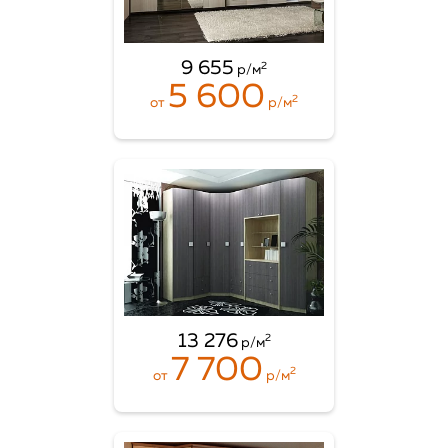
9 655
2
р/м
5 600
2
от
р/м
13 276
2
р/м
7 700
2
от
р/м