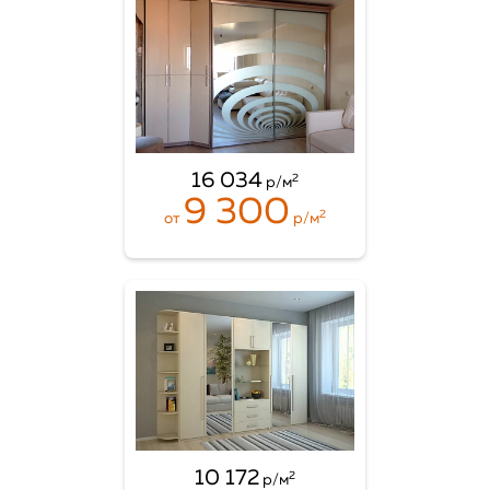
16 034
2
р/м
9 300
2
от
р/м
10 172
2
р/м