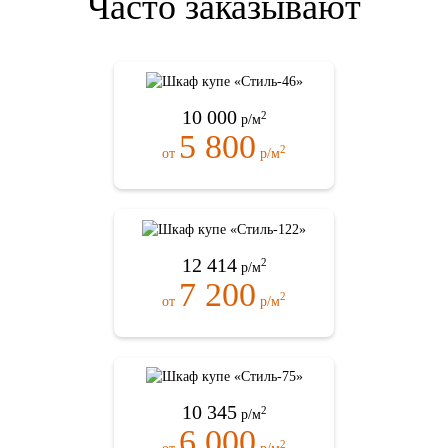
Часто заказывают
10 000
2
р/м
5 800
2
от
р/м
12 414
2
р/м
7 200
2
от
р/м
10 345
2
р/м
6 000
2