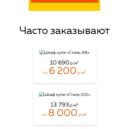
Часто заказывают
10 690
2
р/м
6 200
2
от
р/м
13 793
2
р/м
8 000
2
от
р/м