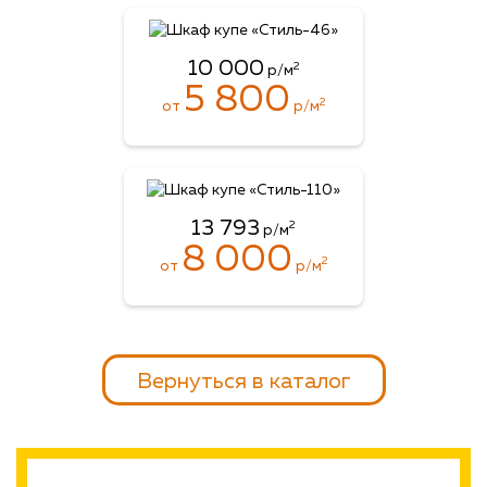
10 000
2
р/м
5 800
2
от
р/м
13 793
2
р/м
8 000
2
от
р/м
Вернуться в каталог