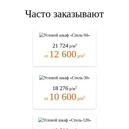
Часто заказывают
21 724
2
р/м
12 600
2
от
р/м
18 276
2
р/м
10 600
2
от
р/м