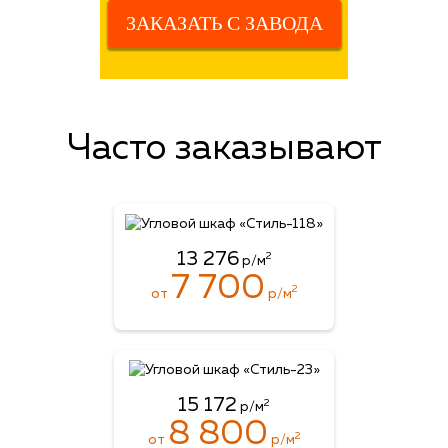
ЗАКАЗАТЬ С ЗАВОДА
Часто заказывают
13 276
2
р/м
7 700
2
от
р/м
15 172
2
р/м
8 800
2
от
р/м