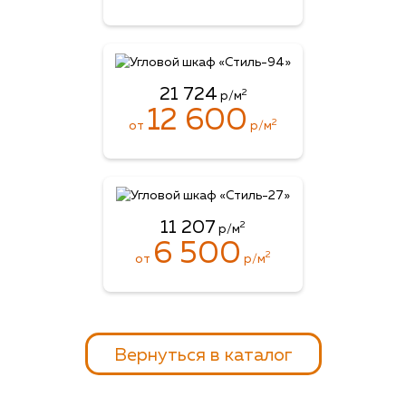
21 724
2
р/м
12 600
2
от
р/м
11 207
2
р/м
6 500
2
от
р/м
Вернуться в каталог